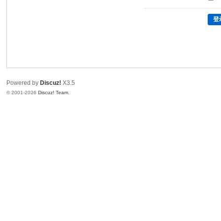
登
Powered by
Discuz!
X3.5
© 2001-2026
Discuz! Team
.